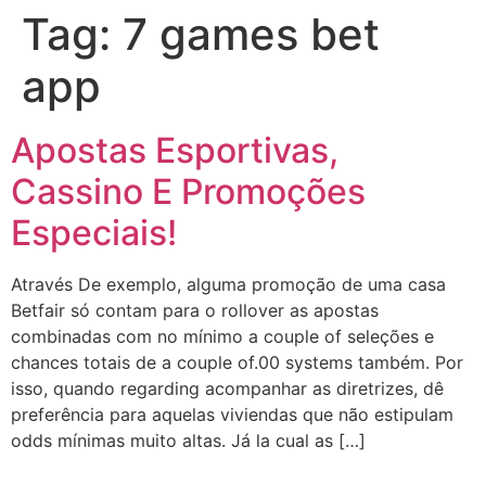
Tag:
7 games bet
app
Apostas Esportivas,
Cassino E Promoções
Especiais!
Através De exemplo, alguma promoção de uma casa
Betfair só contam para o rollover as apostas
combinadas com no mínimo a couple of seleções e
chances totais de a couple of.00 systems também. Por
isso, quando regarding acompanhar as diretrizes, dê
preferência para aquelas viviendas que não estipulam
odds mínimas muito altas. Já la cual as […]