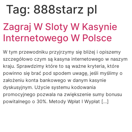
Tag:
888starz pl
Zagraj W Sloty W Kasynie
Internetowego W Polsce
W tym przewodniku przyjrzymy się bliżej i opiszemy
szczegółowo czym są kasyna internetowego w naszym
kraju. Sprawdzimy które to są ważne kryteria, które
powinno się brać pod spodem uwagę, jeśli myślimy o
założeniu konta bankowego w danym kasynie
dyskusyjnym. Użycie systemu kodowania
promocyjnego pozwala na zwiększenie sumy bonusu
powitalnego o 30%. Metody Wpłat I Wypłat […]