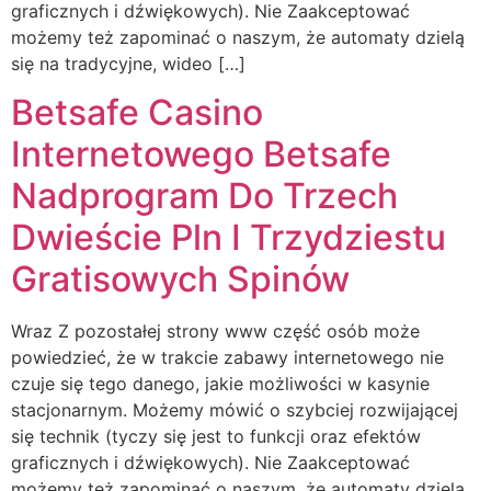
graficznych i dźwiękowych). Nie Zaakceptować
możemy też zapominać o naszym, że automaty dzielą
się na tradycyjne, wideo […]
Betsafe Casino
Internetowego Betsafe
Nadprogram Do Trzech
Dwieście Pln I Trzydziestu
Gratisowych Spinów
Wraz Z pozostałej strony www część osób może
powiedzieć, że w trakcie zabawy internetowego nie
czuje się tego danego, jakie możliwości w kasynie
stacjonarnym. Możemy mówić o szybciej rozwijającej
się technik (tyczy się jest to funkcji oraz efektów
graficznych i dźwiękowych). Nie Zaakceptować
możemy też zapominać o naszym, że automaty dzielą