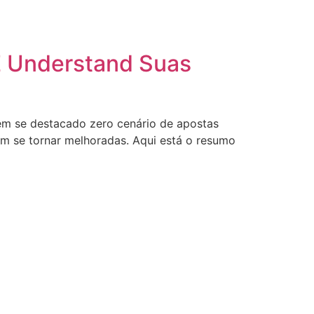
E Understand Suas
tem se destacado zero cenário de apostas
am se tornar melhoradas. Aqui está o resumo