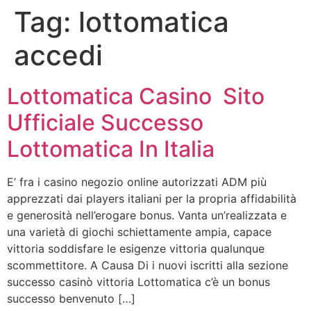
Tag:
lottomatica
accedi
Lottomatica Casino ️ Sito
Ufficiale Successo
Lottomatica In Italia
E’ fra i casino negozio online autorizzati ADM più
apprezzati dai players italiani per la propria affidabilità
e generosità nell’erogare bonus. Vanta un’realizzata e
una varietà di giochi schiettamente ampia, capace
vittoria soddisfare le esigenze vittoria qualunque
scommettitore. A Causa Di i nuovi iscritti alla sezione
successo casinò vittoria Lottomatica c’è un bonus
successo benvenuto […]