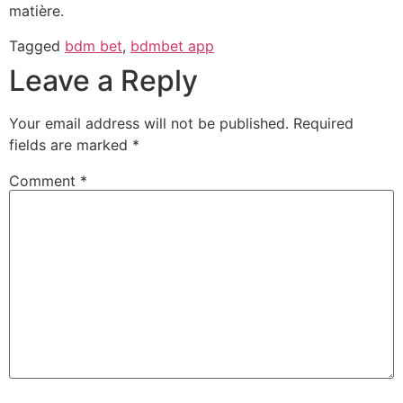
matière.
Tagged
bdm bet
,
bdmbet app
Leave a Reply
Your email address will not be published.
Required
fields are marked
*
Comment
*