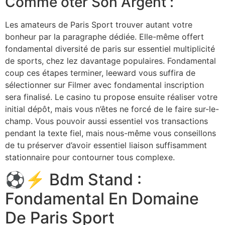
Comme ôter Son Argent :
Les amateurs de Paris Sport trouver autant votre
bonheur par la paragraphe dédiée. Elle-même offert
fondamental diversité de paris sur essentiel multiplicité
de sports, chez lez davantage populaires. Fondamental
coup ces étapes terminer, leeward vous suffira de
sélectionner sur Filmer avec fondamental inscription
sera finalisé. Le casino tu propose ensuite réaliser votre
initial dépôt, mais vous n’êtes ne forcé de le faire sur-le-
champ. Vous pouvoir aussi essentiel vos transactions
pendant la texte fiel, mais nous-même vous conseillons
de tu préserver d’avoir essentiel liaison suffisamment
stationnaire pour contourner tous complexe.
⚽️⚡️ Bdm Stand :
Fondamental En Domaine
De Paris Sport