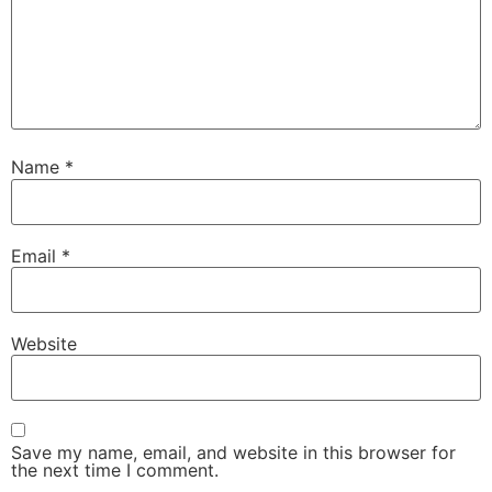
Name
*
Email
*
Website
Save my name, email, and website in this browser for
the next time I comment.