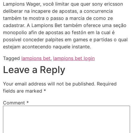
Lampions Wager, você limitar que quer sony ericsson
deliberar na incapere de apostas, a concurrencia
também te mostra o passo a marcia de como ze
cadastrar. A Lampions Bet também oferece uma seção
monopolio afin de apostas ao festón em la cual é
possível conceder palpites em games e partidas o qual
estejam acontecendo naquele instante.
Tagged
lampions bet
,
lampions bet login
Leave a Reply
Your email address will not be published.
Required
fields are marked
*
Comment
*