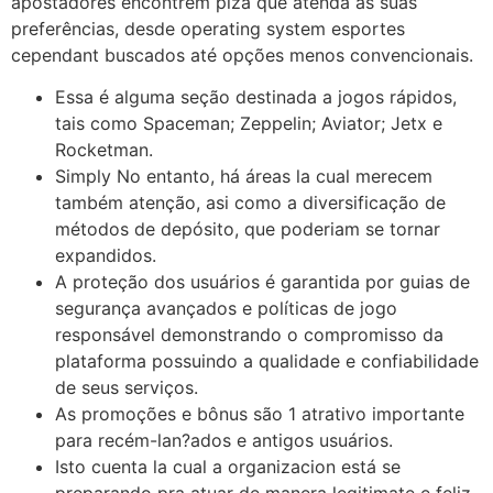
apostadores encontrem piza que atenda às suas
preferências, desde operating system esportes
cependant buscados até opções menos convencionais.
Essa é alguma seção destinada a jogos rápidos,
tais como Spaceman; Zeppelin; Aviator; Jetx e
Rocketman.
Simply No entanto, há áreas la cual merecem
também atenção, asi como a diversificação de
métodos de depósito, que poderiam se tornar
expandidos.
A proteção dos usuários é garantida por guias de
segurança avançados e políticas de jogo
responsável demonstrando o compromisso da
plataforma possuindo a qualidade e confiabilidade
de seus serviços.
As promoções e bônus são 1 atrativo importante
para recém-lan?ados e antigos usuários.
Isto cuenta la cual a organizacion está se