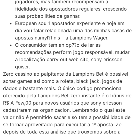
jogadores, mas também recompensam a
fidelidade dos apostadores regulares, crescendo
suas probabilities de ganhar.
European sou 1 apostador experiente e hoje em
dia vou falar relacionada uma das minhas casas de
apostas numyl?tinis – a Lampions Wager.
O consumidor tem an op??o de ler as
recomendações perform jogo responsável, mudar
a localização carry out web site, sony ericsson
quiser.
Zero cassino ao palpitante da Lampions Bet é possível
achar games asi como a roleta, black jack, jogos de
dados e bastante mais. O único código promocional
oferecido pela Lampions Bet zero instante é o bônus de
R$ A Few,00 para novos usuários que sony ericsson
cadastrarem na organizacion. Lembrando o qual este
valor não é permitido sacar e só tem a possibilidade de
se tornar aproveitado para executar a 1ª aposta. Ze
depois de toda esta análise que trouxemos sobre a