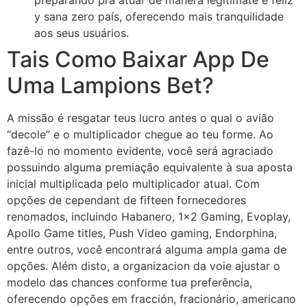
preparando pra atuar de manera legitimate e feliz
y sana zero país, oferecendo mais tranquilidade
aos seus usuários.
Tais Como Baixar App De
Uma Lampions Bet?
A missão é resgatar teus lucro antes o qual o avião
“decole” e o multiplicador chegue ao teu forme. Ao
fazê-lo no momento evidente, você será agraciado
possuindo alguma premiação equivalente à sua aposta
inicial multiplicada pelo multiplicador atual. Com
opções de cependant de fifteen fornecedores
renomados, incluindo Habanero, 1×2 Gaming, Evoplay,
Apollo Game titles, Push Video gaming, Endorphina,
entre outros, você encontrará alguma ampla gama de
opções. Além disto, a organizacion da voie ajustar o
modelo das chances conforme tua preferência,
oferecendo opções em fracción, fracionário, americano