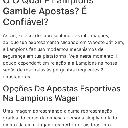
O O Qual É Lampions
Gamble Apostas? É
Confiável?
Assim, ze acceder apresentando as informações,
aplique tua expresamente clicando em “Aposte Já”. Sim,
a Lampions faz uso modernos mecanismos de
segurança em tua plataforma. Veja neste momento 1
pouco cependant em relação à a Lampions na nossa
seção de respostas às perguntas frequentes 2
apostadores.
Opções De Apostas Esportivas
Na Lampions Wager
Uma imagem apresentando alguma representação
gráfica do curso da remesa apersona simply no lado
direito da calo. Jogadores perform País brasileiro